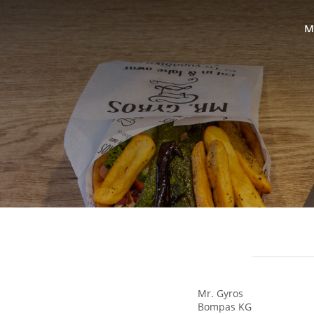
M
Mr. Gyros
Bompas KG