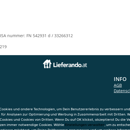
ISA nummer: FN 542931 d / 33266312
219
INFO
AGB
Datensc
Verwend
Impres
ookies und andere Technologien, um Dein Benutzererlebnis zu verbessern und
, für Analysen zur Optimierung und Werbung in Zusammenarbeit mit Dritten. 
Cookies und Cookies von Dritten. Wenn Du auf OK klickst, akzeptierst Du die 
etzen immer notwendige Cookies. Wähle
Einstellungen verwalten
, um zu entsch
eptieren möchtest, um Deine Präferenzen anzupassen und um weitere Informa