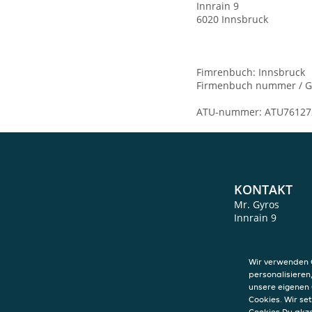
Innrain 9
6020 Innsbruck
Fimrenbuch: Innsbruck
Firmenbuch nummer / G
ATU-nummer: ATU76127
KONTAKT
Mr. Gyros
Innrain 9
6020
Innsbruck
Wir verwenden C
personalisieren
unsere eigenen 
Cookies. Wir s
Cookies Du akz