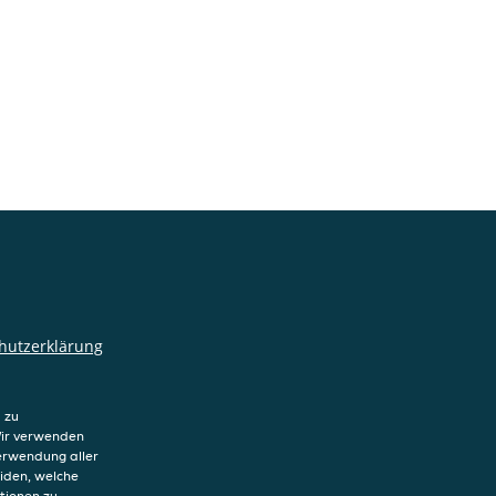
hutzerklärung
ung von Cookies
sum
 zu
Wir verwenden
Verwendung aller
eiden, welche
tionen zu